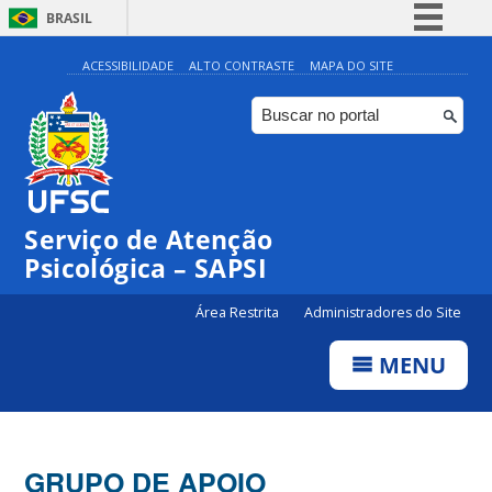
BRASIL
Simplifique!
ACESSIBILIDADE
ALTO CONTRASTE
MAPA DO SITE
Comunica BR
Participe
Acesso à informação
Legislação
Serviço de Atenção
Canais
Psicológica – SAPSI
Área Restrita
Administradores do Site
MENU
GRUPO DE APOIO