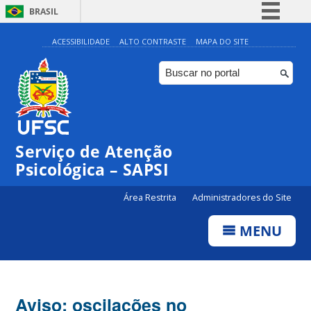
BRASIL
Simplifique!
ACESSIBILIDADE
ALTO CONTRASTE
MAPA DO SITE
Comunica BR
Participe
Acesso à informação
Legislação
Serviço de Atenção
Canais
Psicológica – SAPSI
Área Restrita
Administradores do Site
MENU
Aviso: oscilações no