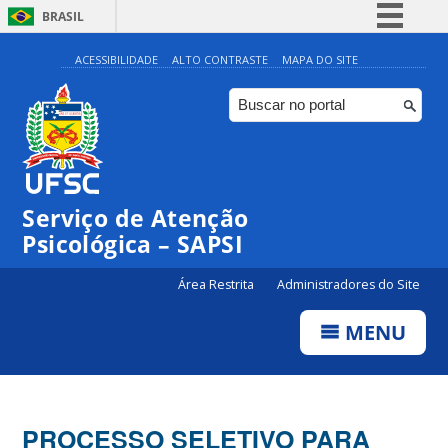
BRASIL
Simplifique!
ACESSIBILIDADE
ALTO CONTRASTE
MAPA DO SITE
Comunica BR
Participe
Acesso à informação
Legislação
Serviço de Atenção
Canais
Psicológica – SAPSI
Área Restrita
Administradores do Site
MENU
PROCESSO SELETIVO PARA