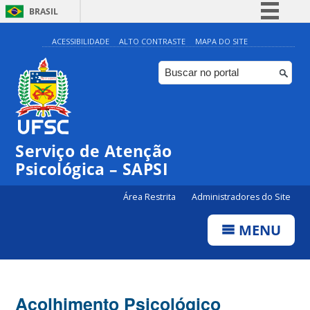
BRASIL
Simplifique!
ACESSIBILIDADE
ALTO CONTRASTE
MAPA DO SITE
Comunica BR
Participe
Acesso à informação
Legislação
Serviço de Atenção
Canais
Psicológica – SAPSI
Área Restrita
Administradores do Site
MENU
Acolhimento Psicológico