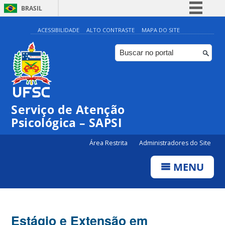
BRASIL
Simplifique!
ACESSIBILIDADE
ALTO CONTRASTE
MAPA DO SITE
Comunica BR
Participe
Acesso à informação
Legislação
Serviço de Atenção
Canais
Psicológica – SAPSI
Área Restrita
Administradores do Site
MENU
Estágio e Extensão em