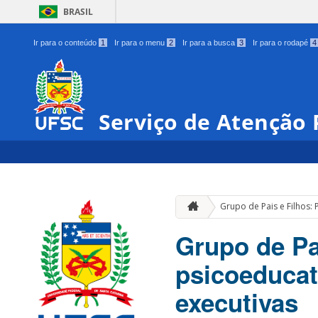
BRASIL
Ir para o conteúdo
1
Ir para o menu
2
Ir para a busca
3
Ir para o rodapé
4
Serviço de Atenção 
Grupo de Pais e Filhos:
Grupo de Pa
psicoeducat
executivas