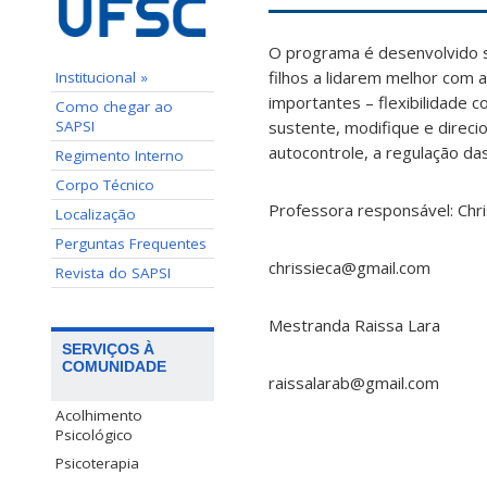
O programa é desenvolvido 
filhos a lidarem melhor com a
Institucional »
importantes – flexibilidade c
Como chegar ao
SAPSI
sustente, modifique e direci
autocontrole, a regulação d
Regimento Interno
Corpo Técnico
Professora responsável: Chri
Localização
Perguntas Frequentes
chrissieca@gmail.com
Revista do SAPSI
Mestranda Raissa Lara
SERVIÇOS À
COMUNIDADE
raissalarab@gmail.com
Acolhimento
Psicológico
Psicoterapia