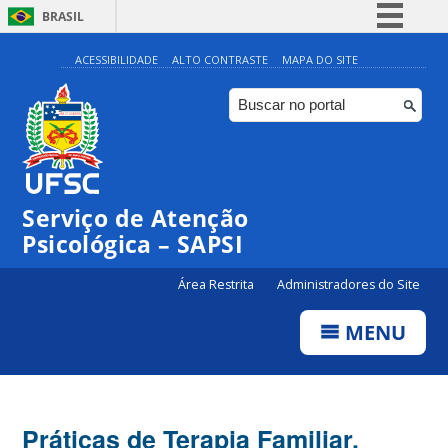
BRASIL
Simplifique!
ACESSIBILIDADE
ALTO CONTRASTE
MAPA DO SITE
Comunica BR
Participe
Acesso à informação
Legislação
Serviço de Atenção
Canais
Psicológica – SAPSI
Área Restrita
Administradores do Site
MENU
Práticas de Terapia Familiar,