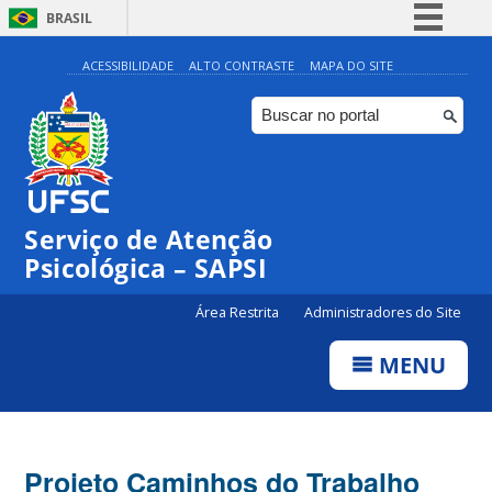
BRASIL
Simplifique!
ACESSIBILIDADE
ALTO CONTRASTE
MAPA DO SITE
Comunica BR
Participe
Acesso à informação
Legislação
Serviço de Atenção
Canais
Psicológica – SAPSI
Área Restrita
Administradores do Site
MENU
Projeto Caminhos do Trabalho