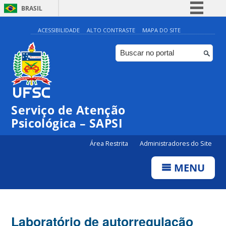
BRASIL
Simplifique!
ACESSIBILIDADE
ALTO CONTRASTE
MAPA DO SITE
Comunica BR
Participe
Acesso à informação
Legislação
Serviço de Atenção
Canais
Psicológica – SAPSI
Área Restrita
Administradores do Site
MENU
Laboratório de autorregulação