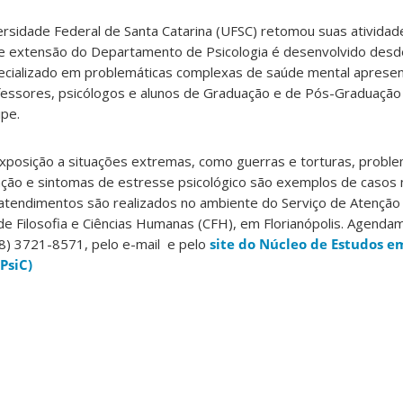
iversidade Federal de Santa Catarina (UFSC) retomou suas atividade
de extensão do Departamento de Psicologia é desenvolvido desd
ecializado em problemáticas complexas de saúde mental aprese
ofessores, psicólogos e alunos de Graduação e de Pós-Graduação
ipe.
xposição a situações extremas, como guerras e torturas, probl
ação e sintomas de estresse psicológico são exemplos de casos 
s atendimentos
são realizados no ambiente do Serviço de Atenção 
o de Filosofia e Ciências Humanas (CFH), em Florianópolis. Agend
48) 3721-8571, pelo e-mail e pelo
site do Núcleo de Estudos em
PsiC)