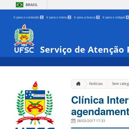
BRASIL
Ir para o conteúdo
1
Ir para o menu
2
Ir para a busca
3
Ir para o rodapé
4
Serviço de Atenção 
Notícias
Sem categ
Clínica Inte
agendamento
08/03/2017 17:33