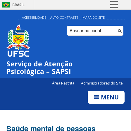
BRASIL
Simplifique!
ACESSIBILIDADE
ALTO CONTRASTE
MAPA DO SITE
Comunica BR
Participe
Acesso à informação
Legislação
Serviço de Atenção
Canais
Psicológica – SAPSI
Área Restrita
Administradores do Site
MENU
Saúde mental de pessoas