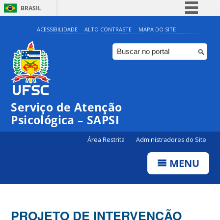
BRASIL
Simplifique!
ACESSIBILIDADE
ALTO CONTRASTE
MAPA DO SITE
Comunica BR
Participe
Acesso à informação
Legislação
Serviço de Atenção
Canais
Psicológica – SAPSI
Área Restrita
Administradores do Site
MENU
PROJETO DE INTERVENÇÃO